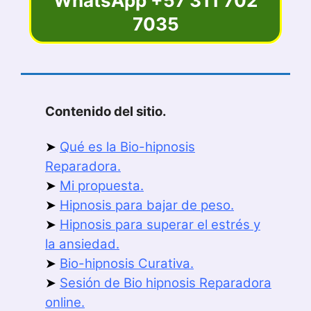
WhatsApp +57 311 702
7035
Contenido del sitio.
➤
Qué es la Bio-hipnosis
Reparadora.
➤
Mi propuesta.
➤
Hipnosis para bajar de peso.
➤
Hipnosis para superar el estrés y
la ansiedad.
➤
Bio-hipnosis Curativa.
➤
Sesión de Bio hipnosis Reparadora
online.