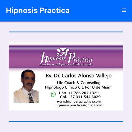
Saltar
Hipnosis Practica
Me
al
contenido