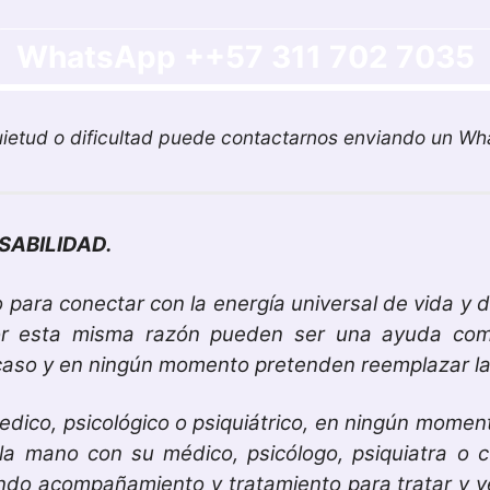
WhatsApp ++57 311 702 7035
quietud o dificultad puede contactarnos enviando un 
SABILIDAD.
 para conectar con la energía universal de vida y d
or esta misma razón pueden ser una ayuda comp
l caso y en ningún momento pretenden reemplazar l
edico, psicológico o psiquiátrico, en ningún momen
la mano con su médico, psicólogo, psiquiatra o c
ndo acompañamiento y tratamiento para tratar y ve