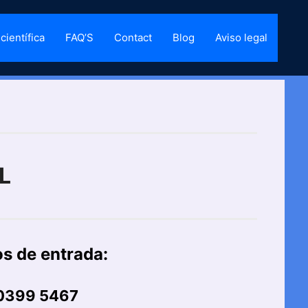
científica
FAQ’S
Contact
Blog
Aviso legal
L
os de entrada:
0399 5467