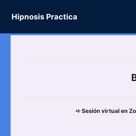
Saltar
al
Hipnosis Practica
contenido
➪ Sesión virtual en Z